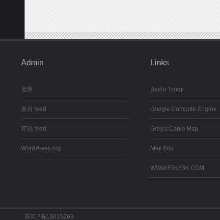
Admin
Links
登录
Baidu Tongji
条目 feed
Google Compute Engine
评论 feed
Greg's Cable Map
WordPress.org
Mail Box
WWW.F3KF3K.COM
苏ICP备13015269