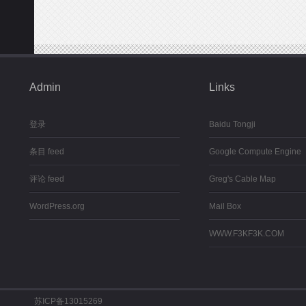
Admin
Links
登录
Baidu Tongji
条目 feed
Google Compute Engine
评论 feed
Greg's Cable Map
WordPress.org
Mail Box
WWW.F3KF3K.COM
苏ICP备13015269