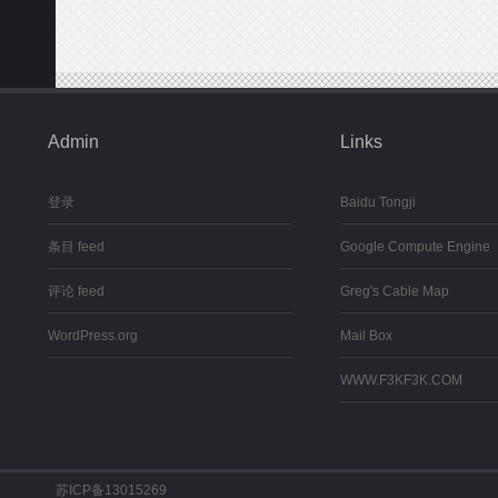
Admin
Links
登录
Baidu Tongji
条目 feed
Google Compute Engine
评论 feed
Greg's Cable Map
WordPress.org
Mail Box
WWW.F3KF3K.COM
苏ICP备13015269