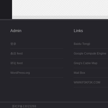
Admin
Links
登录
Baidu Tongji
条目 feed
Google Compute Engine
评论 feed
Greg's Cable Map
WordPress.org
Mail Box
WWW.F3KF3K.COM
苏ICP备13015269