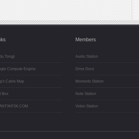
nks
Members
du Tongji
Audio Station
gle Compute Engine
Drive Docs
g's Cable Map
Moments Station
l Box
Note Station
W.F3KF3K.COM
Video Station