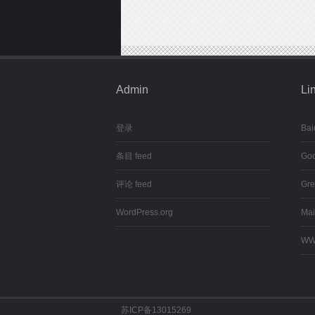
Admin
Li
登录
Bai
条目 feed
Goo
评论 feed
Gre
WordPress.org
Mai
WW
苏ICP备13015269