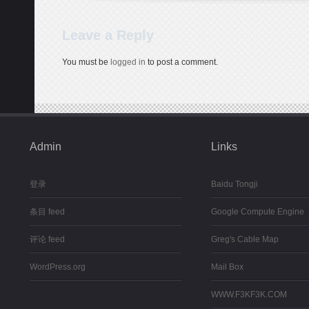
Leave a Reply
You must be
logged in
to post a comment.
Admin
Links
登录
Baidu Tongji
条目 feed
Google Compute Engine
评论 feed
Greg's Cable Map
WordPress.org
Mail Box
WWW.F3KF3K.COM