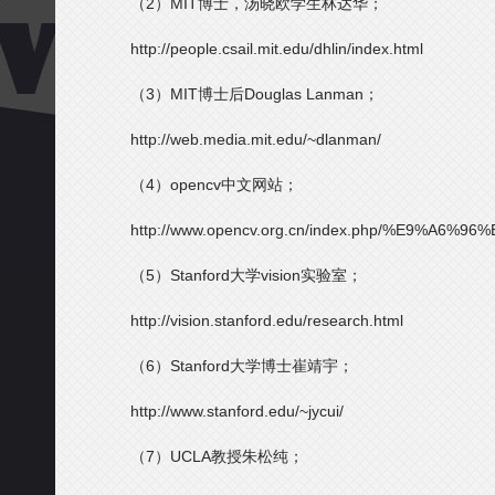
（2）MIT博士，汤晓欧学生林达华；
http://people.csail.mit.edu/dhlin/index.html
（3）MIT博士后Douglas Lanman；
http://web.media.mit.edu/~dlanman/
（4）opencv中文网站；
http://www.opencv.org.cn/index.php/%E9%A6%9
（5）Stanford大学vision实验室；
http://vision.stanford.edu/research.html
（6）Stanford大学博士崔靖宇；
http://www.stanford.edu/~jycui/
（7）UCLA教授朱松纯；