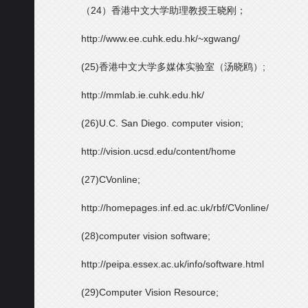
（24）香港中文大学助理教授王晓刚；
http://www.ee.cuhk.edu.hk/~xgwang/
(25)香港中文大学多媒体实验室（汤晓鸥）;
http://mmlab.ie.cuhk.edu.hk/
(26)U.C. San Diego. computer vision;
http://vision.ucsd.edu/content/home
(27)CVonline;
http://homepages.inf.ed.ac.uk/rbf/CVonline/
(28)computer vision software;
http://peipa.essex.ac.uk/info/software.html
(29)Computer Vision Resource;