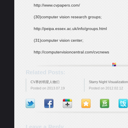
http://www.cvpapers.com/
(30)computer vision research groups;
http://peipa.essex.ac.uk/info/groups.html
(31)computer vision center;
http://computervisioncentral.com/cvcnews
Related Posts:
CV界的明星人物们
Starry Night Visualization
Posted on 2013.07.19
Posted on 2012.02.12
Leave a Reply