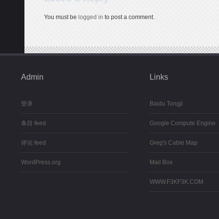
You must be
logged in
to post a comment.
Admin
Links
登录
Baidu Tongji
条目 feed
Google Compute Engine
评论 feed
Greg's Cable Map
WordPress.org
Mail Box
WWW.F3KF3K.COM