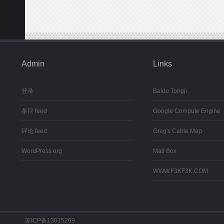
Admin
Links
登录
Baidu Tongji
条目 feed
Google Compute Engine
评论 feed
Greg's Cable Map
WordPress.org
Mail Box
WWW.F3KF3K.COM
苏ICP备13015269