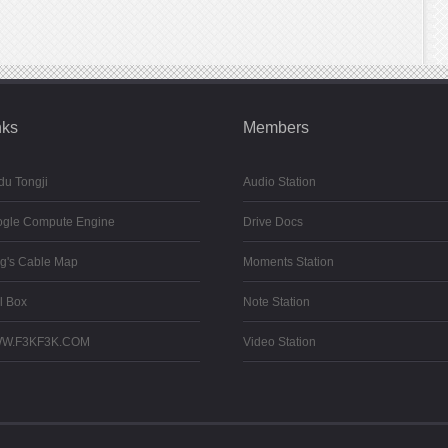
nks
Members
du Tongji
Audio Station
gle Compute Engine
Drive Docs
g's Cable Map
Moments Station
l Box
Note Station
W.F3KF3K.COM
Video Station