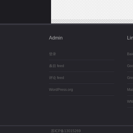
Admin
Li
登录
Bai
条目 feed
Goo
评论 feed
Gre
WordPress.org
Mai
WW
苏ICP备13015269