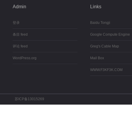
Admin
Links
登录
Baidu Tongji
条目 feed
Google Compute Engine
评论 feed
Greg's Cable Map
WordPress.org
Mail Box
WWW.F3KF3K.COM
苏ICP备13015269