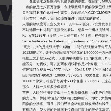
像素值永远是数码相机最关键的参数。在目前，500
一点的都是七八百万像素，专业级数码单反的像素已经上
首先我们要明白这样一个事实：数码相机的CCD/CMOS
形分布的！所以，我们必须首先进行弧线/弦的转换。
人眼的敏锐度可以定义为1/a，其中a=x/弧分。x究竟
不妨选择一种得到广泛接受的看法。想象一个栅格测试图
Konig在1897年（没错，一百多年前）的计算，在亮光下，1/a=1.
Sehscharfe von der Beleuchtungsintensitat,' S. B.
“亮光”，指的是光强大于0.1朗伯，1朗伯光强相当于每平
101325Pa下，处于铂凝固温度的黑体的1/600000平
根据上文所提1/a公式，人眼的敏锐度等于1.7的倒数，即0
能区分一对耦线。可以把两条耦线看作是2个像素。0.59/2
假设我们在观看一块20英寸远的，20×13.3英寸的平面印
因此需要53×60/0.3= 10600，35×60/.3=7000像
10600个像素，相当于每英寸530个像素（530ppi）
那么，人眼一共有多少像素呢？
首先，人眼的作用更类似于一台视频摄像机，而非静态的
的光信号，并随时“更新”大脑内的图像细节。同时，大脑
图像的分辨率。而且，我们经常会转动眼球或者转动脖子
有机结合，使人眼的分辨率不仅仅由虹膜上的光受体决定