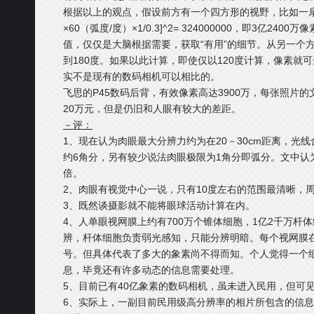
根据以上的观点，假设前方有一个四方形的视野，比如一扇
×60（弧度/度）×1/0.3]^2= 324000000，即3亿
值，仅仅是大脑根据需要，获取“有用”的细节。从另一个
到180度。如果以此计算，即使仅以120度计算，像素就可
实不是现有的数码相机可以相比的。
飞思的P45数码后背，有效像素高达3900万，每张照片的
20万元，但是仍旧和人眼有较大的差距。
－评：
1、现在认为肉眼最大分辨力约为在20－30cm距离，光线合
约6角分，另有较少说法肉眼极限为1角分即弧分。文中认为
倍。
2、肉眼有视觉中心一说，只有10度左右的范围最清晰，
3、既然谈摄影就不能将眼球活动计算在内。
4、人单眼视网膜上约有700万个锥体细胞，1亿2千万杆
辨，杆体细胞负责弱光感知，只能分辨明暗。每个视网膜在
号。但具体代表了多大的象素尚不得而知。个人觉得一个
息，毕竟还有许多动态的信息需要处理。
5、目前已有40亿象素的数码相机，虽未进入民用，但可
6、实际上，一副目前民用级高分辨率的相片所包含的信