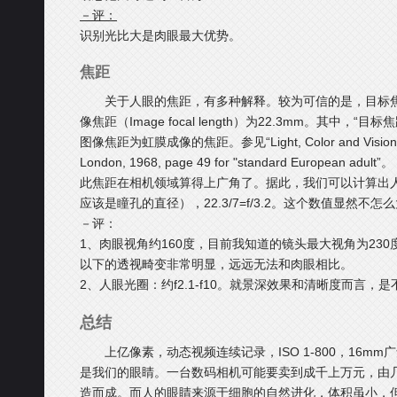
－评：
识别光比大是肉眼最大优势。
焦距
关于人眼的焦距，有多种解释。较为可信的是，目标焦距（Obje
像焦距（Image focal length）为22.3mm。其中
图像焦距为虹膜成像的焦距。参见“Light, Color and Vision, Hunt 
London, 1968, page 49 for "standard European adult”。
此焦距在相机领域算得上广角了。据此，我们可以计算出
应该是瞳孔的直径），22.3/7=f/3.2。这个数值显然不怎
－评：
1、肉眼视角约160度，目前我知道的镜头最大视角为23
以下的透视畸变非常明显，远远无法和肉眼相比。
2、人眼光圈：约f2.1-f10。就景深效果和清晰度而言，
总结
上亿像素，动态视频连续记录，ISO 1-800，16m
是我们的眼睛。一台数码相机可能要卖到成千上万元，由
造而成。而人的眼睛来源于细胞的自然进化，体积虽小，